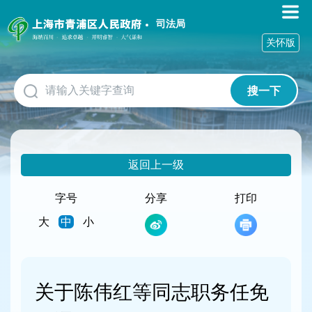
无
障
司法局
碍
关怀版
操
作
说
搜一下
明
跳
转
到
网
返回上一级
站
导
航
字号
分享
打印
区
大
中
小
跳
转
到
主
要
关于陈伟红等同志职务任免
内