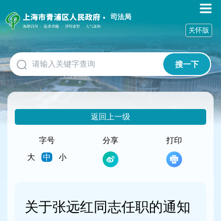
无
障
司法局
碍
关怀版
操
作
说
搜一下
明
跳
转
到
网
返回上一级
站
导
航
字号
分享
打印
区
大
中
小
跳
转
到
主
要
关于张远红同志任职的通知
内