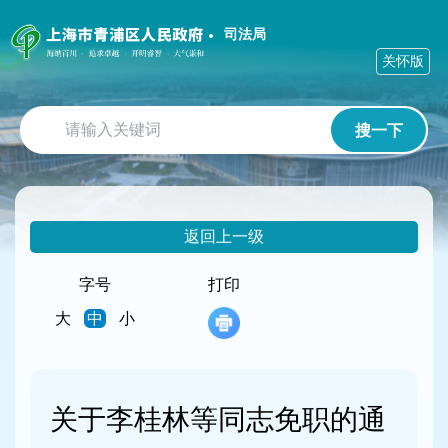
无
障
司法局
碍
关怀版
操
作
说
搜一下
明
跳
转
到
网
返回上一级
站
导
航
字号
打印
区
大
中
小
跳
转
到
主
要
关于李桂林等同志免职的通
内