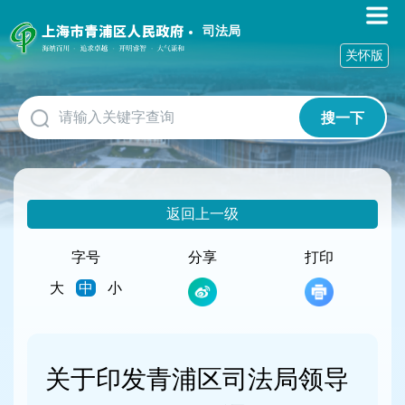
无
障
司法局
碍
关怀版
操
作
说
搜一下
明
跳
转
到
网
返回上一级
站
导
航
字号
分享
打印
区
大
中
小
跳
转
到
主
要
关于印发青浦区司法局领导
内