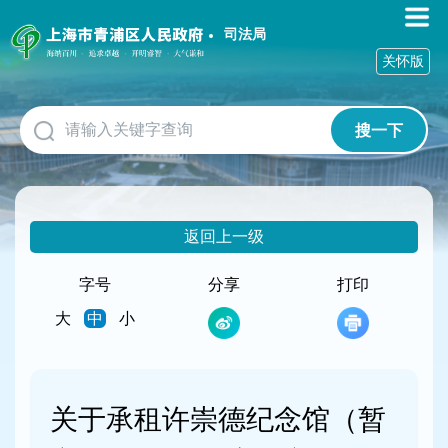
无
障
司法局
碍
关怀版
操
作
说
搜一下
明
跳
转
到
网
返回上一级
站
导
航
字号
分享
打印
区
大
中
小
跳
转
到
主
要
关于承租许崇德纪念馆（暂
内