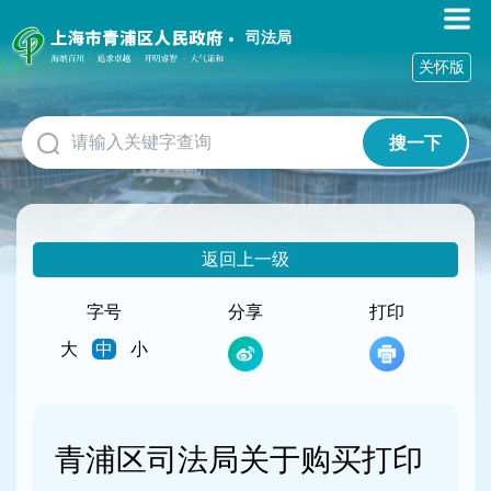
无
障
司法局
碍
关怀版
操
作
说
搜一下
明
跳
转
到
网
返回上一级
站
导
航
字号
分享
打印
区
大
中
小
跳
转
到
主
要
青浦区司法局关于购买打印
内