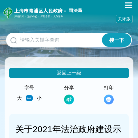
无
障
司法局
碍
关怀版
操
作
说
搜一下
明
跳
转
到
网
返回上一级
站
导
航
字号
分享
打印
区
大
中
小
跳
转
到
主
要
关于2021年法治政府建设示
内