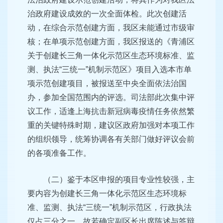
治政府建设成效的一次全面体
检。此次创建活
动，在综合示范创建方面，我区未能通过市级审
核；在单项示范创建方面，我区报送的《青浦区
关于创建长三角
一体化示范区生态环境标准、监
测、执法“三统一”机制示范区》
项目入选本市单
项示范创建项目，被报送至中央全面依法治国
办，参加全国范围内的评选。司法部此次集中评
议工作，适逢上
海抗击新冠病毒疫情任务依然繁
重的关键特殊时期，建议区政府
加强对本项工作
的组织领导，统筹协调各有关部门做好评议会前
的各项准备工作。
（二）鉴于本区申报的项目专业性较强，主
要内容为创建长
三角一体化示范区生态环境标
准、监测、执法“三统一”机制示
范区，行政执法
仅占三分之一，故若确定副区长出席陈述与答辩