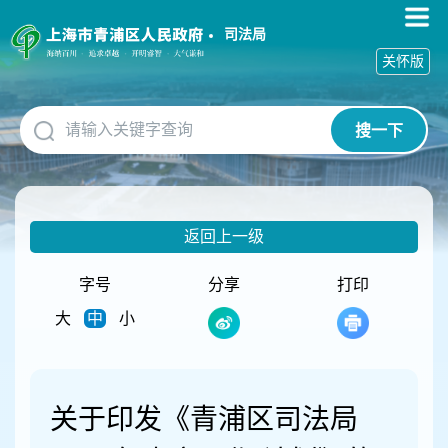
无
障
司法局
碍
关怀版
操
作
说
搜一下
明
跳
转
到
网
返回上一级
站
导
航
字号
分享
打印
区
大
中
小
跳
转
到
主
要
关于印发《青浦区司法局
内