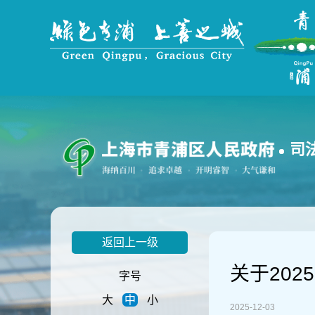
无
障
碍
操
作
说
明
跳
转
到
司
网
站
导
航
区
跳
返回上一级
转
到
关于20
主
字号
要
大
中
小
内
2025-12-03