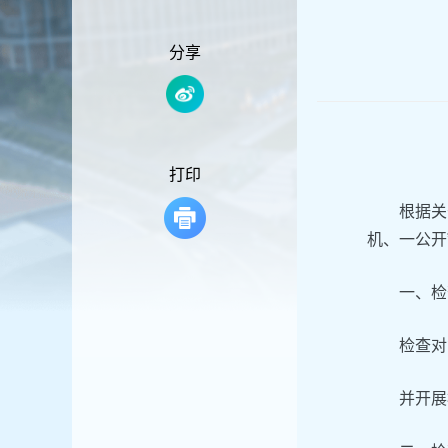
容
区
域
分享
打印
根据关
机、一公开
一、检
检查对
并开展