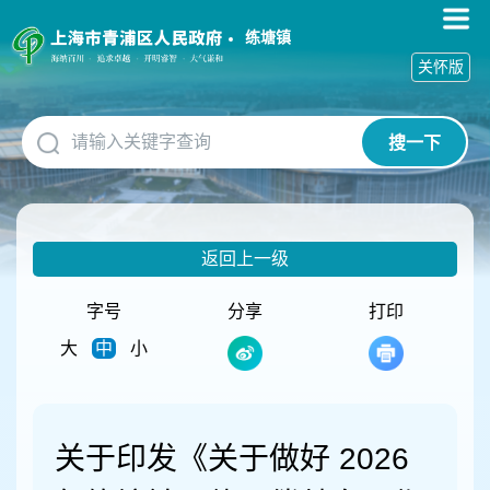
无
障
练塘镇
碍
关怀版
操
作
说
搜一下
明
跳
转
到
网
返回上一级
站
导
航
字号
分享
打印
区
大
中
小
跳
转
到
主
要
关于印发《关于做好 2026
内