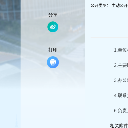
容
公开类型：
主动公开
区
域
分享
打印
1.单
2.主
3.办
4.联系
6.负
相关附