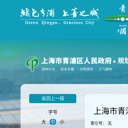
无
障
碍
操
作
说
明
跳
转
到
规
网
站
导
航
区
跳
返回上一级
转
到
上海市青
主
字号
要
大
中
小
内
索引号：
无