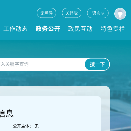
无障碍
关怀版
语言
工作动态
政务公开
政民互动
特色专栏
搜一下
信息
公开主体：
无