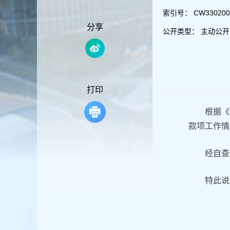
容
区
索引号：
CW330200
域
分享
公开类型：
主动公开
打印
根据《
款项工作情
经自查
特此说