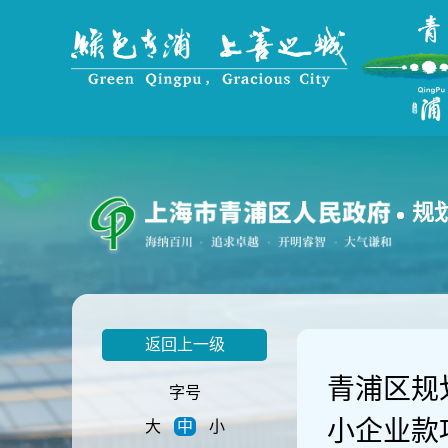
无
障
碍
操
作
说
明
跳
转
到
规
网
站
导
航
区
跳
返回上一级
转
到
青浦区规
主
字号
要
小企业款
大
中
小
内