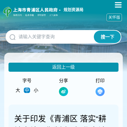
无
障
规划资源局
碍
关怀版
操
作
说
搜一下
明
跳
转
到
网
返回上一级
站
导
航
字号
分享
打印
区
大
中
小
跳
转
到
主
要
关于印发《青浦区 落实“耕
内