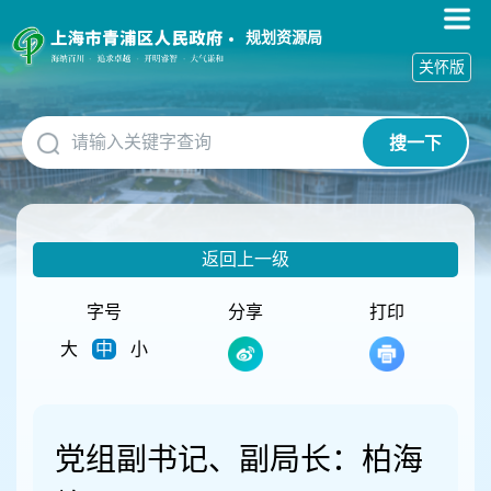
无
障
规划资源局
碍
关怀版
操
作
说
搜一下
明
跳
转
到
网
返回上一级
站
导
航
字号
分享
打印
区
大
中
小
跳
转
到
主
要
党组副书记、副局长：柏海
内