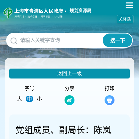
无
障
规划资源局
碍
关怀版
操
作
说
搜一下
明
跳
转
到
网
返回上一级
站
导
航
字号
分享
打印
区
大
中
小
跳
转
到
主
要
党组成员、副局长：陈岚
内