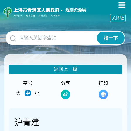
无
障
规划资源局
碍
关怀版
操
作
说
搜一下
明
跳
转
到
网
返回上一级
站
导
航
字号
分享
打印
区
大
中
小
跳
转
到
主
要
沪青建
内