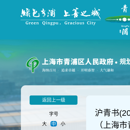
无
障
碍
操
作
说
明
跳
转
到
规
网
站
导
航
区
跳
返回上一级
转
到
沪青书(2
主
字号
要
（上海市
大
中
小
内