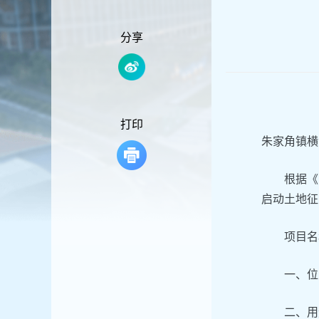
容
区
域
分享
打印
朱家角镇横
根据《
启动土地征
项目名
一、位
二、用