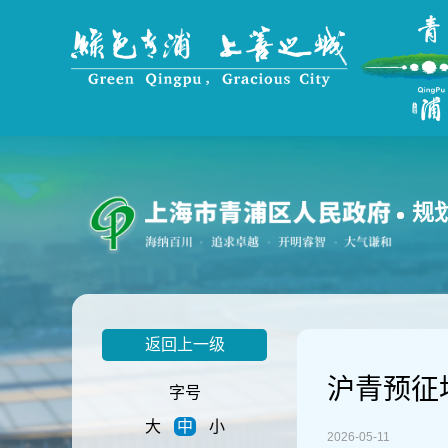
无
障
碍
操
作
说
明
跳
转
到
规
网
站
导
航
区
跳
返回上一级
转
到
沪青预征地
主
字号
要
大
中
小
内
2026-05-11