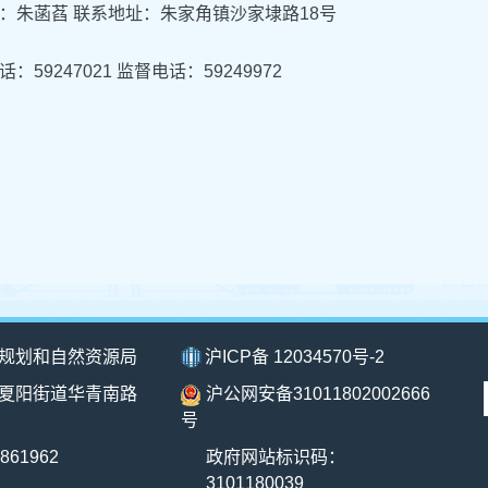
：朱菡萏 联系地址：朱家角镇沙家埭路18号
：59247021 监督电话：59249972
规划和自然资源局
沪ICP备 12034570号-2
夏阳街道华青南路
沪公网安备31011802002666
号
861962
政府网站标识码：
3101180039