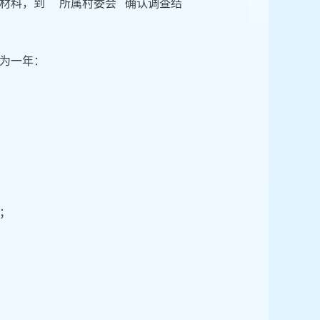
材料，到 所属村委会 确认调查结
为一年：
；