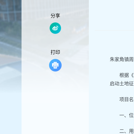
容
区
域
分享
打印
朱家角镇周
根据《
启动土地征
项目名
一、位
二、用