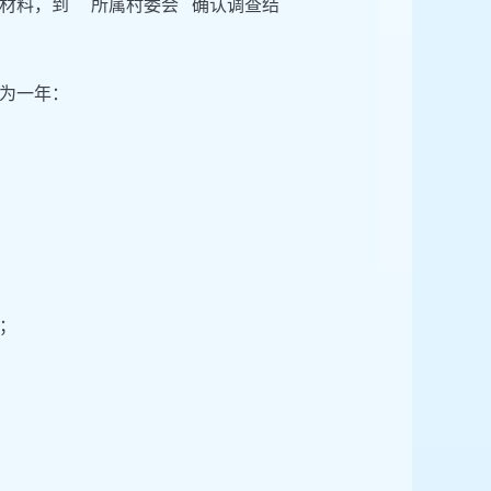
材料，到 所属村委会 确认调查结
为一年：
；