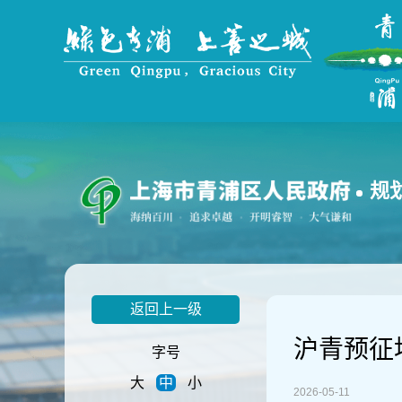
无
障
碍
操
作
说
明
跳
转
到
规
网
站
导
航
区
跳
返回上一级
转
到
沪青预征地
主
字号
要
大
中
小
内
2026-05-11