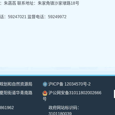
：朱菡萏 联系地址：朱家角镇沙家埭路18号
：59247021 监督电话：59249972
规划和自然资源局
沪ICP备 12034570号-2
夏阳街道华青南路
沪公网安备31011802002666
号
861962
政府网站标识码：
3101180039