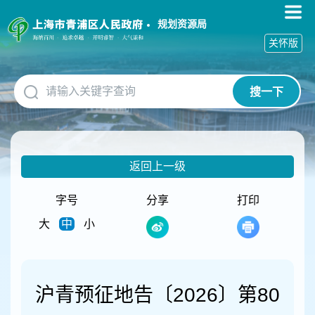
无
障
规划资源局
碍
关怀版
操
作
说
搜一下
明
跳
转
到
网
返回上一级
站
导
航
字号
分享
打印
区
大
中
小
跳
转
到
主
要
沪青预征地告〔2026〕第80
内