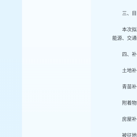
三、目
本次拟
能源、交通
四、补
土地补
青苗补
附着物
房屋补
被征地