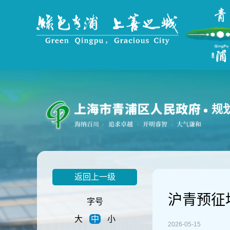
无
障
碍
操
作
说
明
跳
转
到
规
网
站
导
航
区
跳
返回上一级
转
到
沪青预征地
主
字号
要
大
中
小
内
2026-05-15