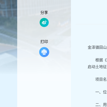
容
区
域
分享
打印
金泽镇田山
根据《
启动土地征
项目名
一、位
二、用