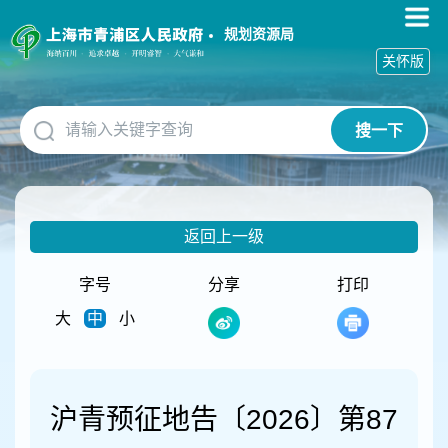
无
障
规划资源局
碍
关怀版
操
作
说
搜一下
明
跳
转
到
网
返回上一级
站
导
航
字号
分享
打印
区
大
中
小
跳
转
到
主
要
沪青预征地告〔2026〕第87
内