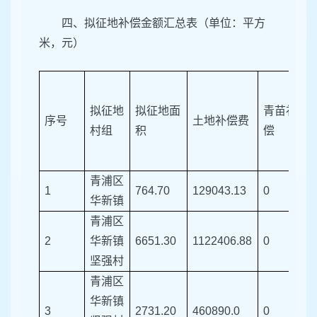
四、拟征地补偿金额汇总表（单位：平方
米，元）
拟征地
拟征地面
青苗补
序号
土地补偿费
村组
积
偿
青浦区
1
764.70
129043.13
0
0
华新镇
青浦区
2
华新镇
6651.30
1122406.88
0
0
坚强村
青浦区
华新镇
3
2731.20
460890.0
0
0