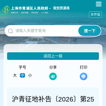
无
障
规划资源局
碍
关怀版
操
作
说
搜一下
明
跳
转
到
网
返回上一级
站
导
航
字号
分享
打印
区
大
中
小
跳
转
到
主
要
沪青征地补告〔2026〕第25
内