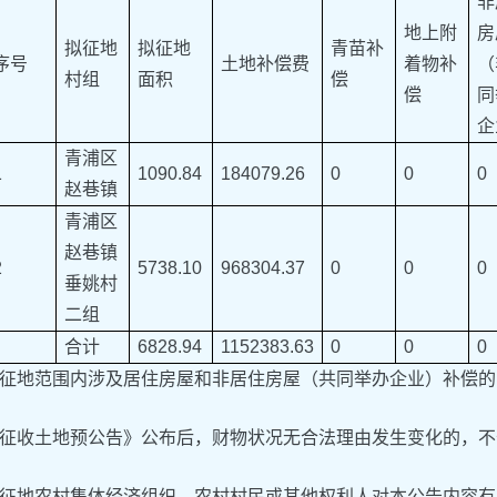
非
地上附
房
拟征地
拟征地
青苗补
序号
土地补偿费
着物补
（
村组
面积
偿
偿
同
企
青浦区
1
1090.84
184079.26
0
0
0
赵巷镇
青浦区
赵巷镇
2
5738.10
968304.37
0
0
0
垂姚村
二组
合计
6828.94
1152383.63
0
0
0
征地范围内涉及居住房屋和非居住房屋（共同举办企业）补偿的
征收土地预公告》公布后，财物状况无合法理由发生变化的，不
征地农村集体经济组织、农村村民或其他权利人对本公告内容有