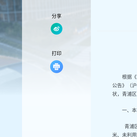
容
区
域
分享
打印
根据《
公告》（沪
状，青浦区
一、本
青浦区
米、未利用地