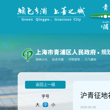
无
障
碍
操
作
说
明
跳
转
到
规
网
站
导
航
区
跳
返回上一级
转
到
沪青征地补
主
字号
要
大
中
小
内
2026-05-26