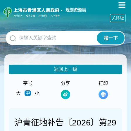
无
障
规划资源局
碍
关怀版
操
作
说
搜一下
明
跳
转
到
网
返回上一级
站
导
航
字号
分享
打印
区
大
中
小
跳
转
到
主
要
沪青征地补告〔2026〕第29
内