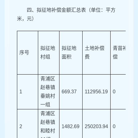
四、拟征地补偿金额汇总表（单位：平方
米，元）
拟征地
拟征地
土地补偿
青苗补
序号
村组
面积
费
偿
青浦区
赵巷镇
1
669.37
112956.19
0
0
垂姚村
一组
青浦区
赵巷镇
2
1482.69
250203.94
0
0
和睦村