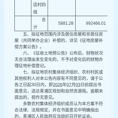
店村四
组
合
5881.28
992466.01
计
五、
拟征地范围内涉及居住房屋和非居住房
屋（共同举办企业）补偿的，详见《征地房屋补
偿方案公告》。
六、
《征收土地预公告》公布后，财物状况
无合法理由发生变化的，不予对变化后的财物办
理征地补偿登记。
七、
拟征地农村集体经济组织、农村村民或
其他权利人对本公告内容有不同意见的，请于公
告之日起30日内，即
2026
年
0
7
月
0
3
日前提出书
面意见，送达
青浦区规划和自然资源局
。逾期未
提出的，视作无意见。
多数农村集体经济组织成员认为本方案不符
合法律、法规规定，并在书面意见中明确指出
的，
青浦区
人民政府应当组织召开听证会。