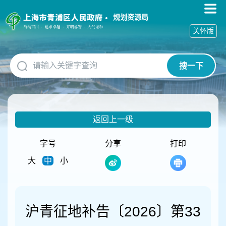
无
障
规划资源局
碍
关怀版
操
作
说
搜一下
明
跳
转
到
网
返回上一级
站
导
航
字号
分享
打印
区
大
中
小
跳
转
到
主
要
沪青征地补告〔2026〕第33
内