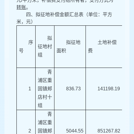
元/平方米，补偿费支付给所有者，支付方式为
转账
。
四、
拟
征地补偿金额汇总表（单位：平方
米，元）
拟
序
拟征地
土地补偿
征地村
号
面积
费
苗
组
青
浦区重
1
固镇郏
836.73
141198.19
店村十
组
青
浦区重
2
固镇郏
5044.55
851267.82