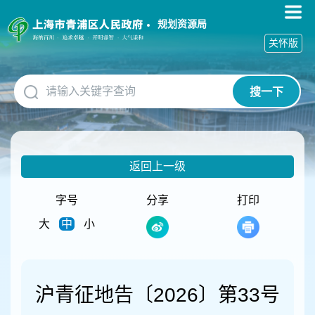
无
障
规划资源局
碍
关怀版
操
作
说
搜一下
明
跳
转
到
网
返回上一级
站
导
航
字号
分享
打印
区
大
中
小
跳
转
到
主
要
沪青征地告〔2026〕第33号
内