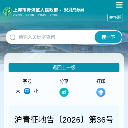
无
障
规划资源局
碍
关怀版
操
作
说
搜一下
明
跳
转
到
网
返回上一级
站
导
航
字号
分享
打印
区
大
中
小
跳
转
到
主
要
沪青征地告〔2026〕第36号
内