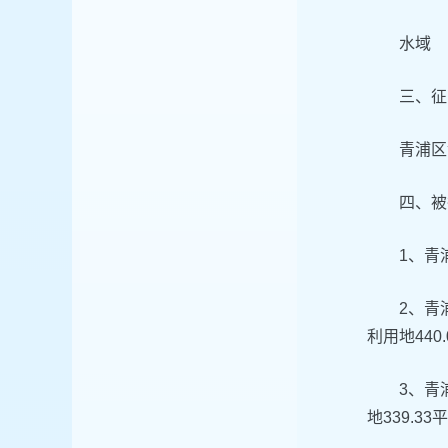
水域
三、征
青浦区
四、被
1、青
2、青
利用地440
3、青
地339.3