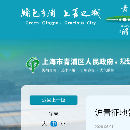
无
障
碍
操
作
说
明
跳
转
到
规
网
站
导
航
区
跳
返回上一级
转
到
沪青征地告
主
字号
要
大
中
小
内
2026-06-01