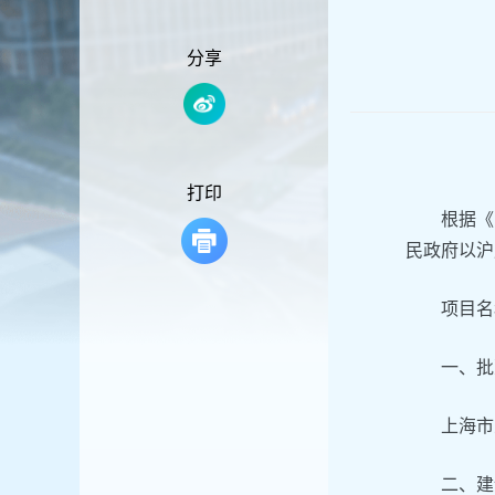
容
区
域
分享
打印
根据《
民政府以沪
项目名
一、批
上海市
二、建