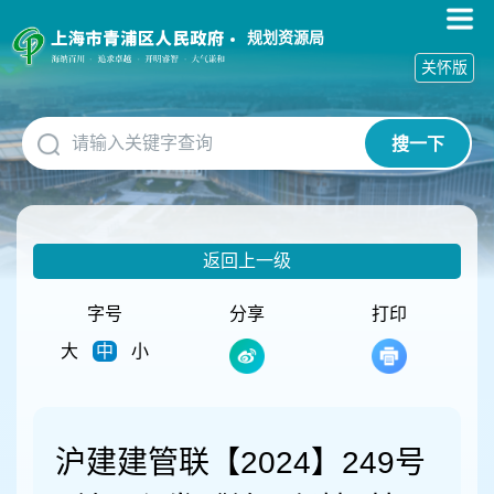
无
障
规划资源局
碍
关怀版
操
作
说
搜一下
明
跳
转
到
网
返回上一级
站
导
航
字号
分享
打印
区
大
中
小
跳
转
到
主
要
沪建建管联【2024】249号
内