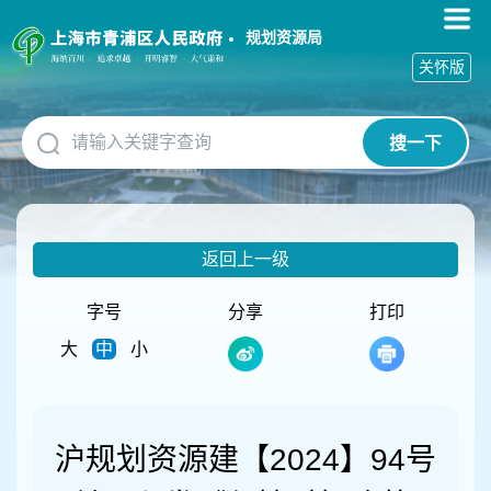
无
障
规划资源局
碍
关怀版
操
作
说
搜一下
明
跳
转
到
网
返回上一级
站
导
航
字号
分享
打印
区
大
中
小
跳
转
到
主
要
沪规划资源建【2024】94号
内