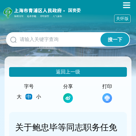
无
障
国资委
碍
关怀版
操
作
说
搜一下
明
跳
转
到
网
返回上一级
站
导
航
字号
分享
打印
区
大
中
小
跳
转
到
主
要
关于鲍忠毕等同志职务任免
内