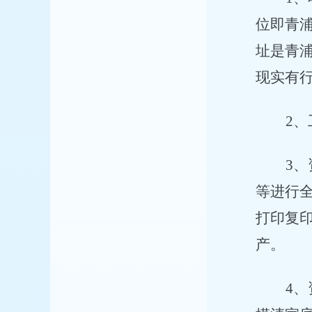
位即青
址是青浦
现实有行
2
、
3
、
等进行
打印复
产。
4
、