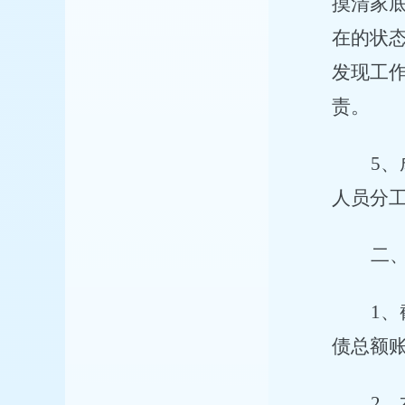
摸清家
在的状
发现工
责。
5
、
人员分
二
1
、
债总额账面
2
、