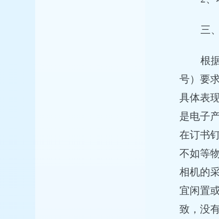
三
根
号）要
具体表
是电子
在订书
不如等
相机的
宜闲置
致，没