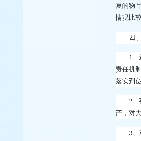
复的物
情况比
四
1
、
责任机
落实到
2
、
产，对
3
、