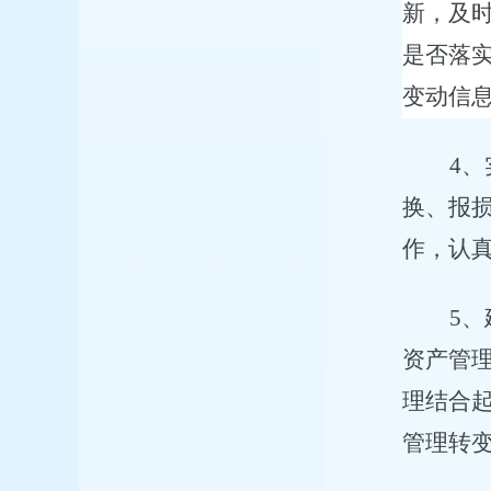
新，及
是否落
变动信
4
、
换、报
作，认
5
、
资产管
理结合
管理转