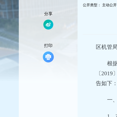
容
公开类型：
主动公开
区
域
分享
打印
区机管
根
〔201
告如下
一
1
、