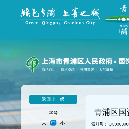
无
障
碍
操
作
说
明
跳
转
到
国
网
站
导
航
区
跳
返回上一级
转
到
青浦区国
主
字号
要
大
中
小
内
索引号：
QC3303000