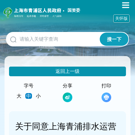
无
障
国资委
碍
关怀版
操
作
说
搜一下
明
跳
转
到
网
返回上一级
站
导
航
字号
分享
打印
区
大
中
小
跳
转
到
主
要
关于同意上海青浦排水运营
内