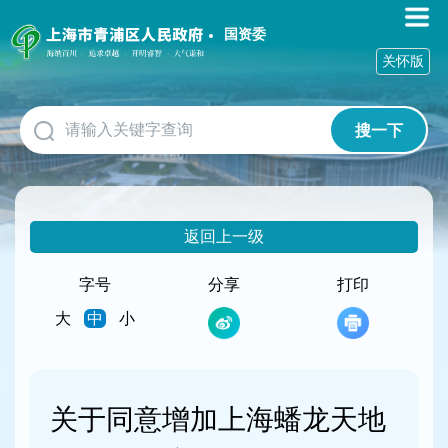
无
障
国资委
碍
关怀版
操
作
说
搜一下
明
跳
转
到
网
返回上一级
站
导
航
字号
分享
打印
区
大
中
小
跳
转
到
主
要
关于同意增加上海蟠龙天地
内