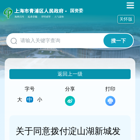
无
障
国资委
碍
关怀版
操
作
说
搜一下
明
跳
转
到
网
返回上一级
站
导
航
字号
分享
打印
区
大
中
小
跳
转
到
主
要
关于同意拨付淀山湖新城发
内