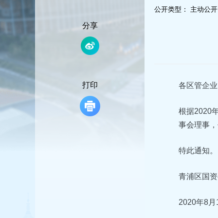
容
公开类型：
主动公开
区
域
分享
打印
各区管企业
根据202
事会理事，
特此通知。
青浦区国资
2020年8月