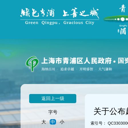
无
障
碍
操
作
说
明
跳
转
到
国
网
站
导
航
区
跳
返回上一级
转
到
关于公布
主
字号
要
大
中
小
内
索引号：
QC3303000