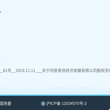
。
件
4__61号__2024.11.11___关于同意青佳经济发展有限公司股权无
国资委
沪ICP备 12034570号-2