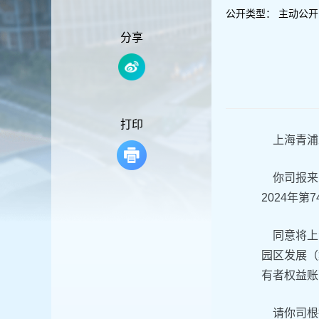
容
公开类型：
主动公开
区
域
分享
打印
上海青浦
你司报来《
2024年
同意将上海
园区发展（
有者权益账
请你司根