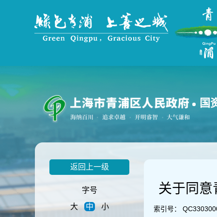
无
障
碍
操
作
说
明
跳
转
到
国
网
站
导
航
区
跳
返回上一级
转
到
关于同意
主
字号
要
大
中
小
内
索引号：
QC330300