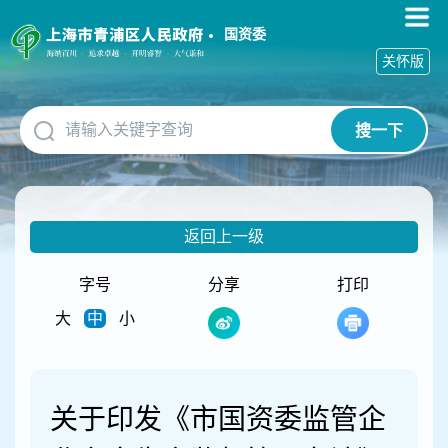
无
障
国资委
碍
关怀版
操
作
说
搜一下
明
跳
转
到
网
返回上一级
站
导
航
字号
分享
打印
区
大
中
小
跳
转
到
主
要
关于印发《市国资委监管企
内