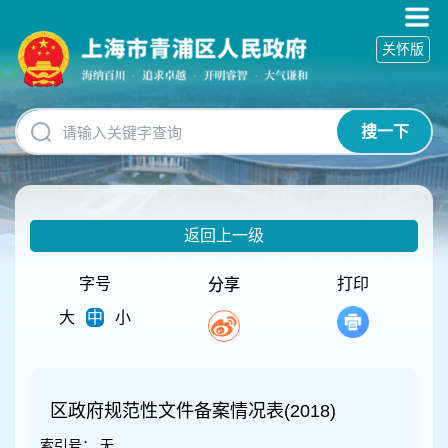
无
障
关怀版
碍
操
作
说
搜一下
明
跳
转
到
网
返回上一级
站
导
航
字号
打印
分享
区
大
中
小
跳
转
到
主
要
区政府规范性文件备案情况表(2018)
内
索引号：
无