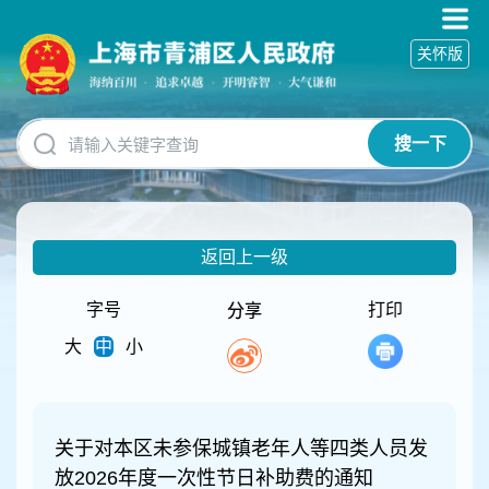
无
障
关怀版
碍
操
作
说
搜一下
明
跳
转
到
网
返回上一级
站
导
航
字号
打印
分享
区
大
中
小
跳
转
到
主
要
关于对本区未参保城镇老年人等四类人员发
内
放2026年度一次性节日补助费的通知