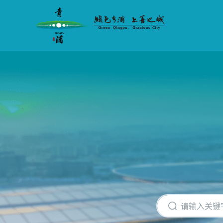
无
障
碍
操
作
说
明
跳
转
到
网
站
导
航
区
跳
转
到
主
要
内