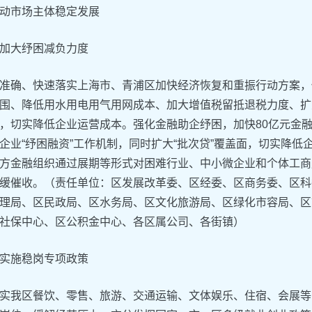
动市场主体稳定发展
加大纾困减负力度
准确、快速落实上海市、青浦区加快经济恢复和重振行动方案，
围、降低用水用电用气用网成本、加大增值税留抵退税力度、扩
，切实降低企业运营成本。强化金融助企纾困，加快80亿元金
企业“纾困融资”工作机制，同时扩大“批次贷”覆盖面，切实降
方金融组织通过展期等形式对困难行业、中小微企业和个体工商
缓催收。（责任单位：区发展改革委、区经委、区商务委、区科
理局、区民政局、区水务局、区文化旅游局、区绿化市容局、区
社保中心、区公积金中心、各区属公司、各街镇）
实施稳岗专项政策
实我区餐饮、零售、旅游、交通运输、文体娱乐、住宿、会展等