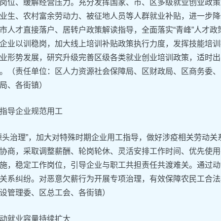
岗位、缓解经营压力。充分发挥国家、市、区多级就业创业政策
业生、农村富余劳动力、被征地人员等人群就业补贴，进一步降
市人才直接落户、居转户政策解读指导，全面落实“青峰”人才
企业以训稳岗，加大线上培训补贴政策执行力度，发挥技能培训
业形势发展，研究升级完善区级各类就业创业培训政策，适时出
。（责任单位：区人力资源社会保障局、区财政局、区商务委、
局、各街镇）
指导企业规范用工
源头治理”，加大对特殊时期企业用工指导，做好涉疫相关劳动
协商，采取调整薪酬、轮岗轮休、灵活安排工作时间、优先使用
施，稳定工作岗位，引导企业与职工共担责任共渡难关。通过动
关系纠纷。对恶意欠薪行为开展专项治理，有效保障农民工合法
设管理委、区总工会、各街镇）
动就业容量持续扩大