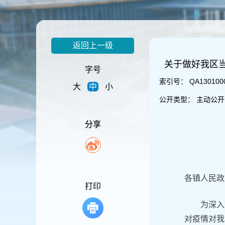
容
区
域
返回上一级
关于做好我区
字号
索引号：
QA130100
大
中
小
公开类型：
主动公开
分享
各镇人民政
打印
为深入
对疫情对我