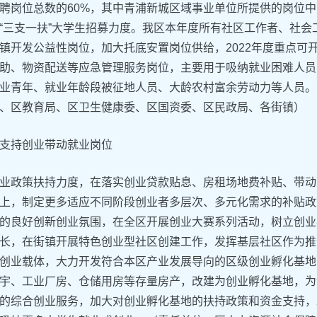
聘岗位总数的60%，其中青浦新城区域事业单位所提供的岗位
大“三支一扶”大学生招募力度。我区本年度所有社区工作者、社
镇开发公益性岗位，加大托底安置岗位供给，2022年度重点可
助、物资配送等应急管理服务岗位，主要用于吸纳就业困难人员
业青年、就业年龄段被征地人员、大龄农村富余劳动力等人员。
、区教育局、区卫生健康委、区国资委、区民政局、各街镇）
支持创业带动就业岗位
业政策扶持力度，在落实创业贷款贴息、房租场地费补贴、带动
上，制定更多适应不同阶段创业者多层次、多元化需求的补贴政
的良好创新创业氛围，在全区开展创业大赛系列活动，树立创业
长，在街镇开展特色创业型社区创建工作，发挥基层社区作为推
创业载体，大力开发符合本区产业发展导向的区级创业孵化基地
宇、工业厂房、仓储用房等存量房产，改建为创业孵化基地，为
的综合创业服务，加大对创业孵化基地的扶持政策和资金支持，