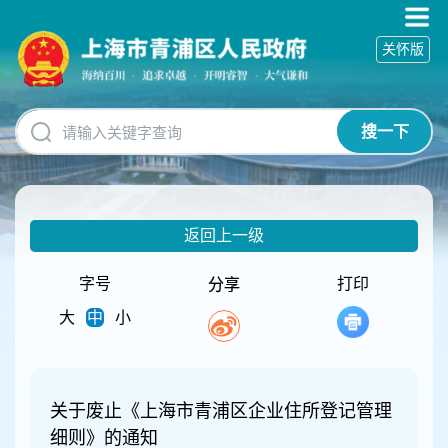
无
障
关怀版
碍
操
作
说
搜一下
明
跳
转
到
网
返回上一级
站
导
航
字号
打印
分享
区
大
中
小
跳
转
到
主
要
关于废止《上海市青浦区企业住所登记管理
内
细则》的通知