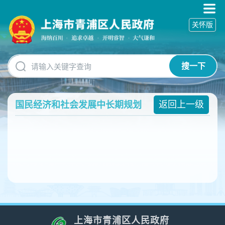
无
障
关怀版
碍
操
作
说
搜一下
明
跳
转
到
返回上一级
国民经济和社会发展中长期规划
网
站
导
航
区
跳
转
到
主
要
内
上海市青浦区人民政府