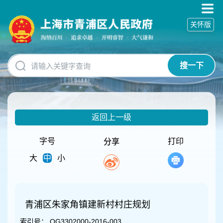
无
障
关怀版
碍
操
作
说
搜一下
明
跳
转
到
网
返回上一级
站
导
航
字号
打印
分享
区
大
中
小
跳
转
到
主
要
青浦区朱家角镇建新村村庄规划
内
索引号：
QG3302000-2016-003