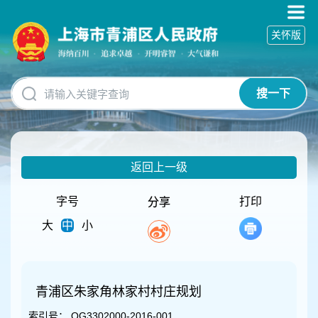
无
障
关怀版
碍
操
作
说
搜一下
明
跳
转
到
网
返回上一级
站
导
航
字号
打印
分享
区
大
中
小
跳
转
到
主
要
青浦区朱家角林家村村庄规划
内
索引号：
QG3302000-2016-001