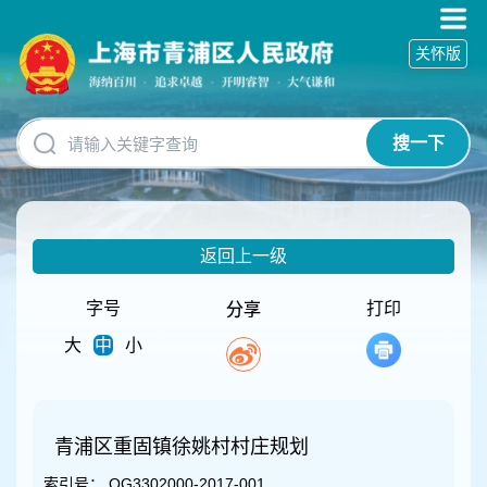
无
障
关怀版
碍
操
作
说
搜一下
明
跳
转
到
网
返回上一级
站
导
航
字号
打印
分享
区
大
中
小
跳
转
到
主
要
青浦区重固镇徐姚村村庄规划
内
索引号：
QG3302000-2017-001