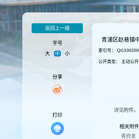
容
区
域
返回上一级
青浦区赵巷镇
字号
索引号：
QG3302000
大
中
小
公开类型：
主动公开
分享
详见附件。
打印
相关附
青府发〔