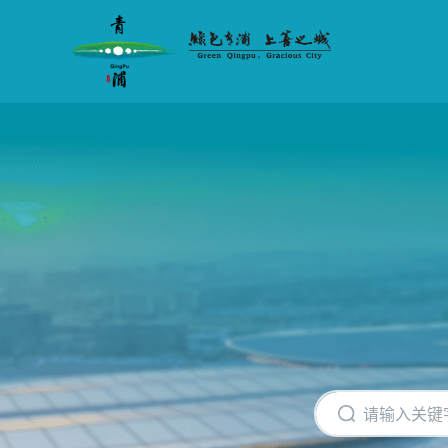
无
障
碍
操
作
说
明
跳
转
到
网
站
导
航
区
跳
转
到
主
要
内