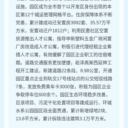
设施，园区成为全市首个以开发区身份出现的本
区第12个城运管理网格平台。住房保障体系不断
完善，累计建成动迁安置房3992套、35.57万平
方米，安置动迁户1812户；利用民惠社区空置
房源推出人才公寓，指导申新塑料五金厂将闲置
厂房改造成人才公寓，积极引进代理经租企业筹
措人才公寓，有效缓解了园区企业职工的住宿难
题。道路交通服务更加便捷，崧泽高架西延伸工
程开工建设，新建道路22条段、8.98公里，开通
园区重点企业到轨交17号线站点的公交短驳线路
7条，发放免费乘车卡3000张，积极为园区企业
争取停车位600余个。园区生态环境稳步改善，
巨浪项目、污泥干化处置项目等建成运行，环城
水系公园园区段全面贯通，累计新增绿地2块、
13.6平方米，累计拆除违法建筑3.1万平方米。