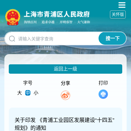
无
障
关怀版
碍
操
作
说
搜一下
明
跳
转
到
网
返回上一级
站
导
航
字号
打印
分享
区
大
中
小
跳
转
到
主
要
关于印发 《青浦工业园区发展建设“十四五”
内
规划》的通知