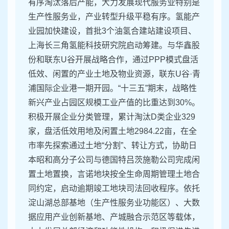
有序淘汰落后产能，大力发展现代服务业特别是
生产性服务业，产业转型升级平稳有序。氢能产
业园加快建设，首批3个油氢合建站建设项目、
上海长三角氢能科技研究院启动筹建。与华鑫股
份和联东U谷开展战略合作，通过PPP模式盘活
低效、闲置的产业土地及物业资源，联东U谷·青
浦国际企业港一期开园。“十三五”期末，战略性
新兴产业占园区规模工业产值的比重达到30%。
积极开展企业分类管理，累计淘汰D类企业329
家，盘活低效用地及闲置土地2984.22亩，在全
市率先探索通过土地“分割”、转让方式，协助日
本昭和高分子公司与德国特吕茨施勒公司完成闲
置土地置换，言诺地块按全生命周期管理土地合
同约定，启动逾期竣工地块司法回收程序。依托
淀山湖总部基地（生产性服务业功能区）、大数
据应用产业创新基地、产城融合示范区等载体，