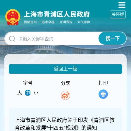
无
障
关怀版
碍
操
作
说
搜一下
明
跳
转
到
网
返回上一级
站
导
航
字号
打印
分享
区
大
中
小
跳
转
到
主
要
上海市青浦区人民政府关于印发《青浦区教
内
育改革和发展“十四五”规划》的通知